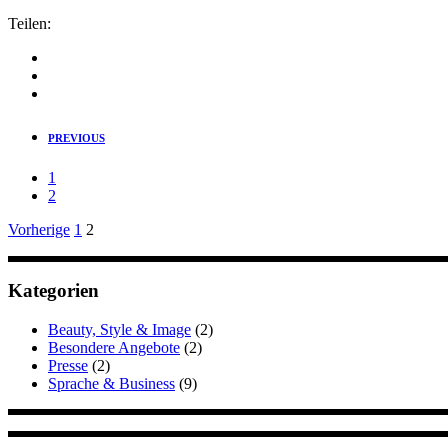
Teilen:
PREVIOUS
1
2
Seitennummerierung
Vorherige
1
2
der
Beiträge
Kategorien
Beauty, Style & Image
(2)
Besondere Angebote
(2)
Presse
(2)
Sprache & Business
(9)